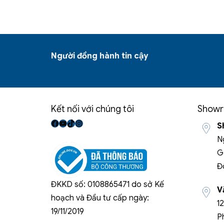
Người đồng hành tin cậy
Kết nối với chúng tôi
Showr
Facebook
Youtube
TikTok
Instagram
S
N
G
Đ
ĐKKD số: 0108865471 do sở Kế
V
hoạch và Đầu tư cấp ngày:
1
19/11/2019
P