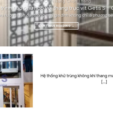
Cẩm Nang Cẩm Nang Chọn Thang
trình nào phù hợp với thang trục vít Getis S – 
xu hướng hiện đại, thang máy gia đình không chỉ là phương tiện 
CONTINUE READING
→
Hệ thống khử trùng không khí thang máy
[...]