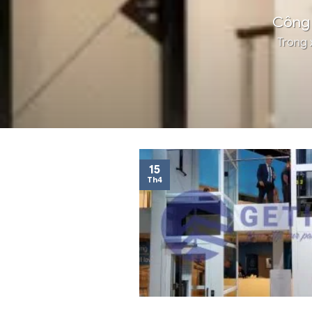
Công 
Trong 
15
Th4