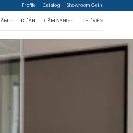
Profile
Catalog
Showroom Getis
HẨM
DỰ ÁN
CẨM NANG
THƯ VIỆN