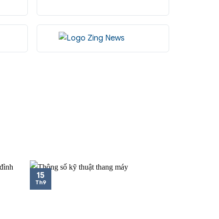
15
Th9