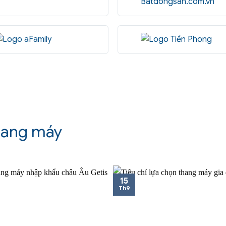
hang máy
15
Th9