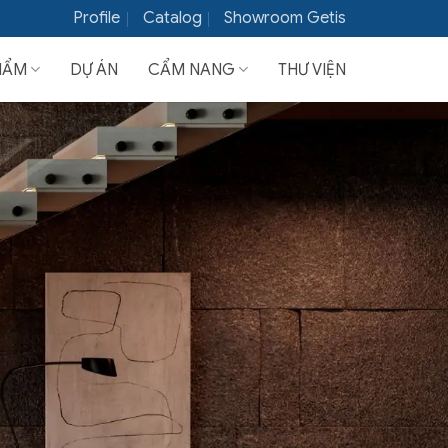
Profile
Catalog
Showroom Getis
HẨM
DỰ ÁN
CẨM NANG
THƯ VIỆN