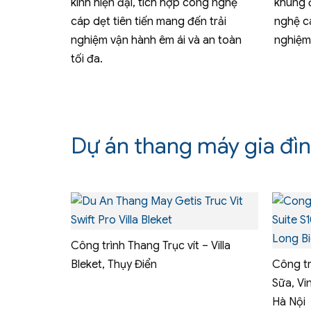
kính hiện đại, tích hợp công nghệ
khung 
cáp dẹt tiên tiến mang đến trải
nghệ cá
nghiệm vận hành êm ái và an toàn
nghiệm 
tối đa.
Dự án thang máy gia đì
Công trình Thang Trục vít – Villa
Bleket, Thụy Điển
Công t
Sữa, Vi
Hà Nội