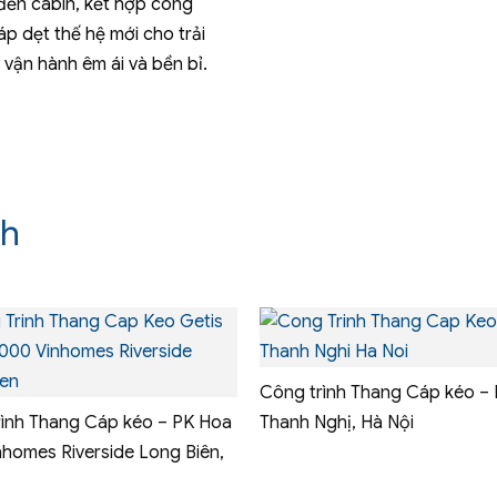
đến cabin, kết hợp công
p dẹt thế hệ mới cho trải
vận hành êm ái và bền bỉ.
nh
Công trình Thang Cáp kéo – 
rình Thang Cáp kéo – PK Hoa
Thanh Nghị, Hà Nội
nhomes Riverside Long Biên,