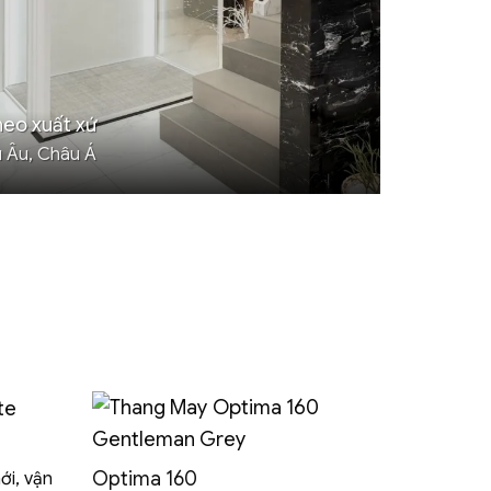
heo xuất xứ
 Âu, Châu Á
Optima 160
ới, vận