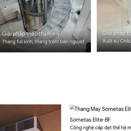
Giải pháp t
Giải pháp theo thẩm mỹ
Xuất xứ Châu
Thang full kính, thang tròn/ bán nguyệt
Sometas Elite-BF
Công nghệ cáp dẹt thế hệ m