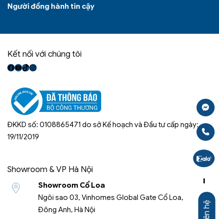
Người đồng hành tin cậy
Kết nối với chúng tôi
Facebook
Youtube
TikTok
Instagram
ĐKKD số: 0108865471 do sở Kế hoạch và Đầu tư cấp ngày:
19/11/2019
Showroom & VP Hà Nội
-
Showroom Cổ Loa
Ngôi sao 03, Vinhomes Global Gate Cổ Loa,
Liên hệ
Đông Anh, Hà Nội