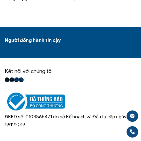
Người đồng hành tin cậy
Kết nối với chúng tôi
Facebook
Youtube
TikTok
Instagram
ĐKKD số: 0108865471 do sở Kế hoạch và Đầu tư cấp ngày:
19/11/2019