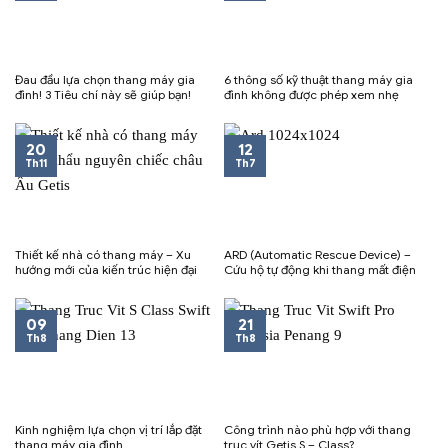
Đau đầu lựa chọn thang máy gia
6 thông số kỹ thuật thang máy gia
đình! 3 Tiêu chí này sẽ giúp bạn!
đình không được phép xem nhẹ
20
12
Th11
Th7
Thiết kế nhà có thang máy – Xu
ARD (Automatic Rescue Device) –
hướng mới của kiến trúc hiện đại
Cứu hộ tự động khi thang mất điện
09
21
Th8
Th8
Kinh nghiệm lựa chọn vị trí lắp đặt
Công trình nào phù hợp với thang
thang máy gia đình
trục vít Getis S – Class?