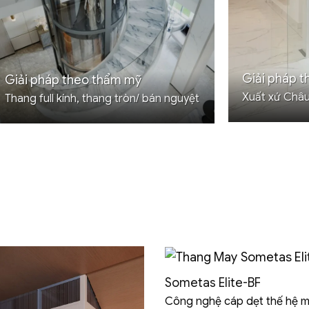
Giải pháp t
Giải pháp theo thẩm mỹ
Xuất xứ Châu
Thang full kính, thang tròn/ bán nguyệt
Sometas Elite-BF
Công nghệ cáp dẹt thế hệ m