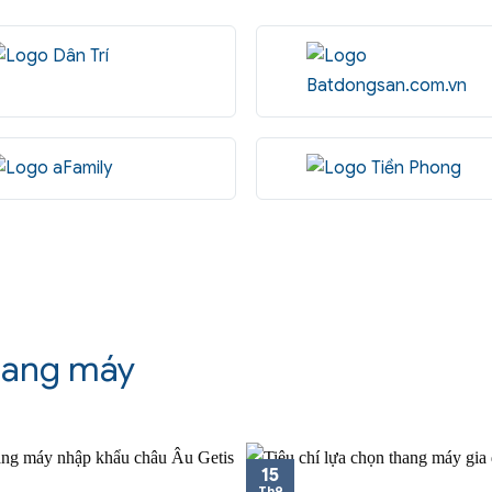
hang máy
15
Th9