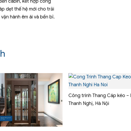
đến cabin, kết hợp công
p dẹt thế hệ mới cho trải
vận hành êm ái và bền bỉ.
nh
Công trình Thang Cáp kéo – 
Thanh Nghị, Hà Nội