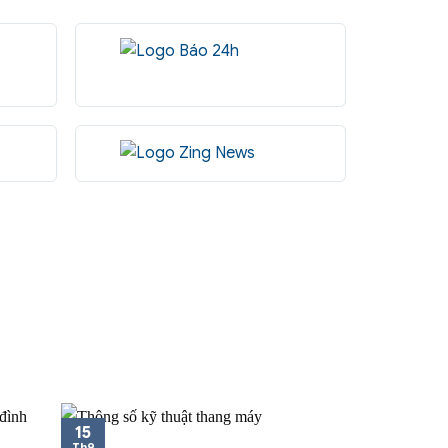
15
Th9