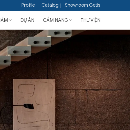
Profile
Catalog
Showroom Getis
HẨM
DỰ ÁN
CẨM NANG
THƯ VIỆN