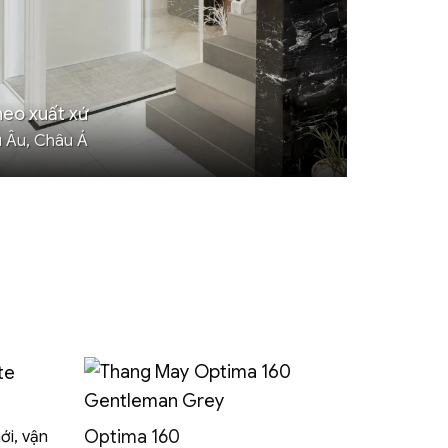
heo xuất xứ
 Âu, Châu Á
Optima 160
ới, vận