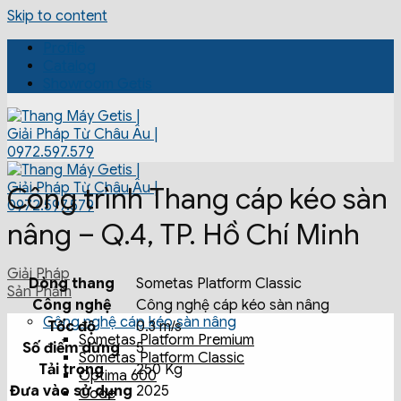
Skip to content
Profile
Catalog
Showroom Getis
Công trình Thang cáp kéo sàn
nâng – Q.4, TP. Hồ Chí Minh
Giải Pháp
Dòng thang
Sometas Platform Classic
Sản Phẩm
Công nghệ
Công nghệ cáp kéo sàn nâng
Công nghệ cáp kéo sàn nâng
Tốc độ
0.3 m/s
Sometas Platform Premium
Số điểm dừng
5
Sometas Platform Classic
Tải trọng
250 Kg
Optima 600
Đưa vào sử dụng
2025
Code