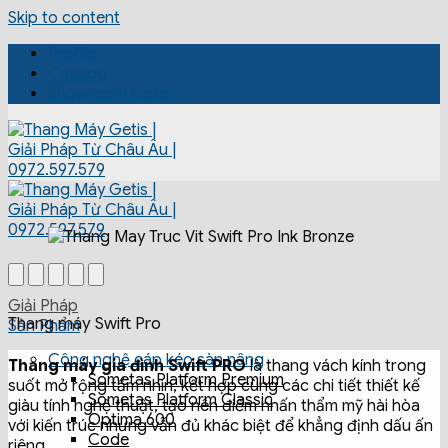
Skip to content
Profile
Catalog
Showroom Getis
Giải Pháp
Thang máy Swift Pro
Sản Phẩm
Công nghệ cáp kéo sàn nâng
Thang máy gia đình Swift PRO
là thang vách kính trong
Sometas Platform Premium
suốt mở rộng tầm nhìn, kết hợp cùng các chi tiết thiết kế
Sometas Platform Classic
giàu tính nghệ thuật, tạo nên điểm nhấn thẩm mỹ hài hòa
Optima 600
với kiến trúc nhưng vẫn đủ khác biệt để khẳng định dấu ấn
Code
riêng.