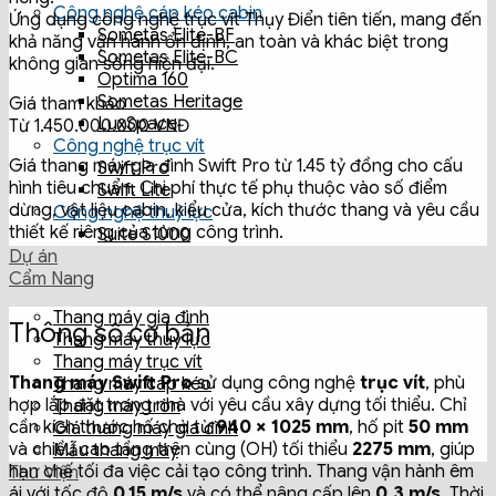
Công nghệ cáp kéo cabin
Ứng dụng công nghệ trục vít Thụy Điển tiên tiến, mang đến
Sometas Elite-BF
khả năng vận hành ổn định, an toàn và khác biệt trong
Sometas Elite-BC
không gian sống hiện đại.
Optima 160
Sometas Heritage
Giá tham khảo
LuxSpace
Từ
1.450.000.000 VNĐ
Công nghệ trục vít
Giá thang máy gia đình Swift Pro từ 1.45 tỷ đồng cho cấu
Swift Pro
hình tiêu chuẩn. Chi phí thực tế phụ thuộc vào số điểm
Swift Lite
dừng, vật liệu cabin, kiểu cửa, kích thước thang và yêu cầu
Công nghệ thuỷ lực
thiết kế riêng của từng công trình.
Suite S1000
Dự án
Cẩm Nang
Thang máy gia đình
Thông số cơ bản
Thang máy thuỷ lực
Thang máy trục vít
Thang máy Swift Pro
sử dụng công nghệ
trục vít
, phù
Thang máy cáp kéo
hợp lắp đặt trong nhà với yêu cầu xây dựng tối thiểu. Chỉ
Thang máy tròn
cần kích thước hố chờ từ
940 × 1025 mm
, hố pit
50 mm
Giá thang máy gia đình
và chiều cao tầng trên cùng (OH) tối thiểu
2275 mm
, giúp
Mẫu thang máy
hạn chế tối đa việc cải tạo công trình. Thang vận hành êm
Thư Viện
ái với tốc độ
0.15 m/s
và có thể nâng cấp lên
0.3 m/s
. Thời