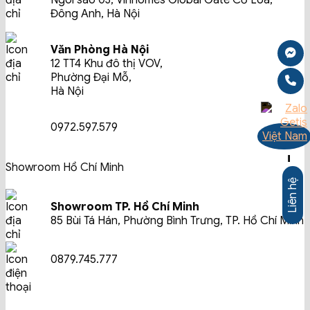
Ngôi sao 03, Vinhomes Global Gate Cổ Loa,
Đông Anh, Hà Nội
Văn Phòng Hà Nội
12 TT4 Khu đô thị VOV,
Phường Đại Mỗ,
Hà Nội
0972.597.579
-
Showroom Hồ Chí Minh
Liên hệ
Showroom TP. Hồ Chí Minh
85 Bùi Tá Hán, Phường Bình Trưng, TP. Hồ Chí Minh
0879.745.777