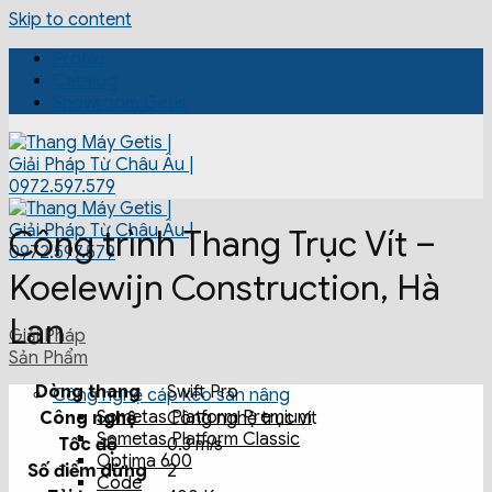
Skip to content
Profile
Catalog
Showroom Getis
Công trình Thang Trục Vít –
Koelewijn Construction, Hà
Lan
Giải Pháp
Sản Phẩm
Dòng thang
Swift Pro
Công nghệ cáp kéo sàn nâng
Sometas Platform Premium
Công nghệ
Công nghệ trục vít
Sometas Platform Classic
Tốc độ
0.3 m/s
Optima 600
Số điểm dừng
2
Code