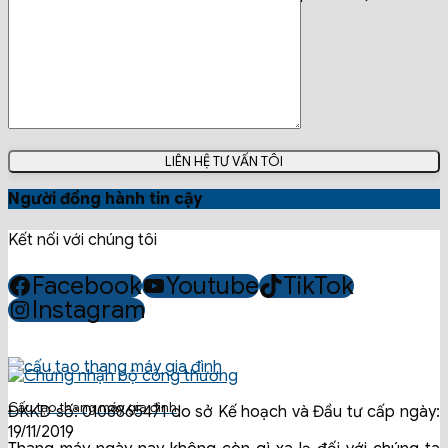
dụng của gia[...]
11 Comments
15
Th9
Người đồng hành tin cậy
Kết nối với chúng tôi
Facebook
Youtube
TikTok
Instagram
Cấu tạo thang máy gia đình
ĐKKD số: 0108865471 do sở Kế hoạch và Đầu tư cấp ngày:
19/11/2019