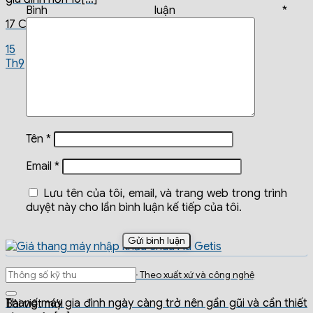
Bình luận
*
17 Comments
15
Th9
Tên
*
Email
*
Lưu tên của tôi, email, và trang web trong trình
duyệt này cho lần bình luận kế tiếp của tôi.
Giá thang máy gia đình 2026 – Theo xuất xứ và công nghệ
Thang máy gia đình ngày càng trở nên gần gũi và cần thiết
Bài viết mới