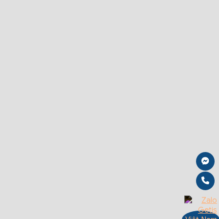
Thang máy gia đình tiết kiệm diện tích – Diện tích nào tối ưu nhất?
[...]
10 Comments
15
Th1