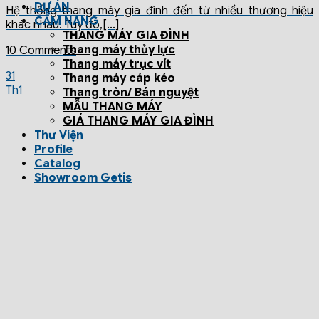
DỰ ÁN
Hệ thống thang máy gia đình đến từ nhiều thương hiệu
CẨM NANG
khác nhau. Tuy đó,[...]
THANG MÁY GIA ĐÌNH
Thang máy thủy lực
10 Comments
Thang máy trục vít
31
Thang máy cáp kéo
Th1
Thang tròn/ Bán nguyệt
MẪU THANG MÁY
GIÁ THANG MÁY GIA ĐÌNH
Thư Viện
Profile
Catalog
Showroom Getis