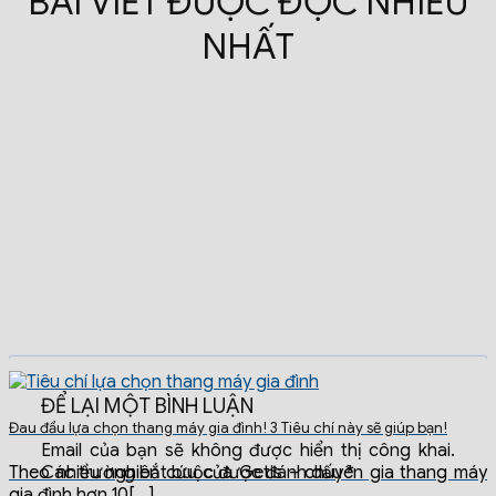
BÀI VIẾT ĐƯỢC ĐỌC NHIỀU
NHẤT
ĐỂ LẠI MỘT BÌNH LUẬN
Đau đầu lựa chọn thang máy gia đình! 3 Tiêu chí này sẽ giúp bạn!
Email của bạn sẽ không được hiển thị công khai.
Theo nhiều nghiên cứu của Getis – chuyên gia thang máy
Các trường bắt buộc được đánh dấu
*
gia đình hơn 10[...]