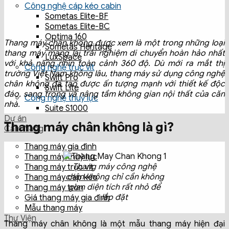
Công nghệ cáp kéo cabin
Sometas Elite-BF
Sometas Elite-BC
Optima 160
Thang máy chân không được xem là một trong những loại
Sometas Heritage
thang máy mang lại trải nghiệm di chuyển hoàn hảo nhất
LuxSpace
với khả năng nhìn toàn cảnh 360 độ. Dù mới ra mắt thị
Công nghệ trục vít
trường Việt Nam không lâu, thang máy sử dụng công nghệ
Swift Pro
chân không đã tạo được ấn tượng mạnh với thiết kế độc
Swift Lite
đáo, sang trọng và nâng tầm không gian nội thất của căn
Công nghệ thuỷ lực
nhà.
Suite S1000
Dự án
Thang máy chân không là gì?
Cẩm Nang
Thang máy gia đình
Thang máy thuỷ lực
Thang máy công nghệ
Thang máy trục vít
chân không chỉ cần không
Thang máy cáp kéo
gian diện tích rất nhỏ để
Thang máy tròn
lắp đặt
Giá thang máy gia đình
Mẫu thang máy
Thư Viện
Thang máy chân không là một mẫu thang máy hiện đại