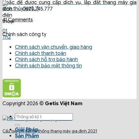
Hoặc để được cung cấp dịch vụ, lắp đặt thang máy gia
đình thủy lực[...]
0879.745.777
41 Comments
01
Chính sách công ty
Th2
Chính sách vận chuyển, giao hàng
Chính sách thanh toán
Chính sách hỗ trợ bảo hành
Chính sách bảo mật thông tin
Copyright 2026 ©
Getis Việt Nam
Giải Pháp
Cấu tạo chi tiết hệ thống thang máy gia đình 2021
Sản Phẩm