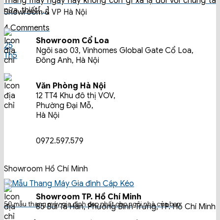
Thang máy ngày nay không còn gì xa lạ đối với chúng ta
nữa, thiết[...]
Showroom & VP Hà Nội
4 Comments
Showroom Cổ Loa
25
Ngôi sao 03, Vinhomes Global Gate Cổ Loa,
Th5
Đông Anh, Hà Nội
Văn Phòng Hà Nội
12 TT4 Khu đô thị VOV,
Phường Đại Mỗ,
Hà Nội
0972.597.579
Showroom Hồ Chí Minh
Showroom TP. Hồ Chí Minh
50 mẫu thang máy gia đình đẹp nhất cho ngôi nhà của bạn
85 Bùi Tá Hán, Phường Bình Trưng, TP. Hồ Chí Minh