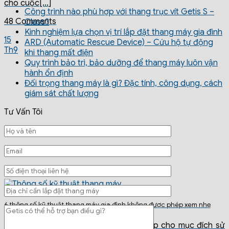
cho cuộc[...]
Công trình nào phù hợp với thang trục vít Getis S –
48 Comments
Class?
Kinh nghiệm lựa chọn vị trí lắp đặt thang máy gia đình
15
ARD (Automatic Rescue Device) – Cứu hộ tự động
Th9
khi thang mất điện
Quy trình bảo trì, bảo dưỡng để thang máy luôn vận
hành ổn định
Đối trọng thang máy là gì? Đặc tính, công dụng, cách
giám sát chất lượng
Tư Vấn Tôi
6 thông số kỹ thuật thang máy gia đình không được phép xem nhẹ
Lựa chọn một chiếc thang máy phù hợp cho mục đích sử