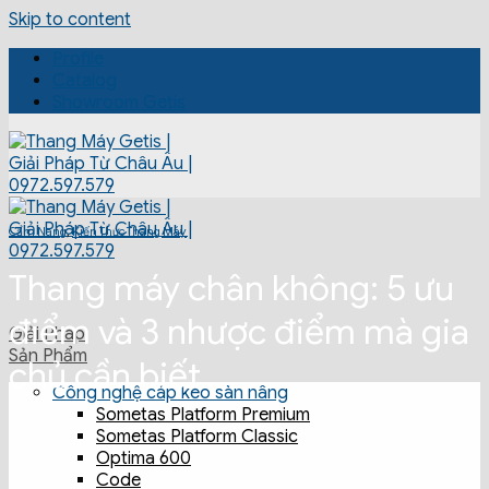
Skip to content
Profile
Catalog
Showroom Getis
Cẩm Nang
,
Kiến Thức Thang Máy
Thang máy chân không: 5 ưu
điểm và 3 nhược điểm mà gia
Giải Pháp
Sản Phẩm
chủ cần biết
Công nghệ cáp kéo sàn nâng
Sometas Platform Premium
Sometas Platform Classic
Optima 600
Code