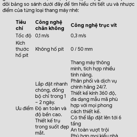
dõi bảng so sánh dưới đây để tìm hiểu chi tiết ưu và nhược
điểm của từng loại thang máy nhé:
Tiêu
Công nghệ
Công nghệ trục vít
chí
chân không
Tốc độ
0,1 m/s
0,3 m/s
Kích
thước
Không hố pit
0 / 50 mm
hố pit
Thang máy thông
minh, tích hợp nhiều
tính năng.
Phân phối và dịch vụ
Lắp đặt nhanh
chính hãng 24/7.
chóng, đồng
Thiết kế kính 360 độ,
bộ chỉ trong 1
đa dạng mẫu mã phù
– 2 ngày.
hợp với mọi phong
Ưu điểm
Độ an toàn và
cách thiết kế.
độ bền cao.
Có thể lắp đặt lên tới 6
Thiết kế trụ
tầng
trong suốt đẹp
An toàn vượt trội
mắt.
Phù hợp mọi kiểu nhà,