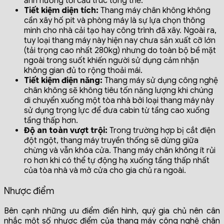
ảnh hưởng tới cấu trúc tổng thể.
Tiết kiệm diện tích:
Thang máy chân không không
cần xây hố pit và phòng máy là sự lựa chọn thông
minh cho nhà cải tạo hay công trình đã xây. Ngoài ra,
tuy loại thang máy này hiện nay chưa sản xuất cỡ lớn
(tải trọng cao nhất 280kg) nhưng do toàn bộ bề mặt
ngoài trong suốt khiến người sử dụng cảm nhận
không gian đủ to rộng thoải mái.
Tiết kiệm điện năng:
Thang máy sử dụng công nghệ
chân không sẽ không tiêu tốn năng lượng khi chúng
di chuyển xuống một tòa nhà bởi loại thang máy này
sử dụng trọng lực để đưa cabin từ tầng cao xuống
tầng thấp hơn.
Độ an toàn vượt trội:
Trong trường hợp bị cắt điện
đột ngột, thang máy truyền thống sẽ dừng giữa
chừng và vẫn khóa cửa. Thang máy chân không ít rủi
ro hơn khi có thể tự động hạ xuống tầng thấp nhất
của tòa nhà và mở cửa cho gia chủ ra ngoài.
Nhược điểm
Bên cạnh những ưu điểm điển hình, quý gia chủ nên cân
nhắc một số nhược điểm của thang máy công nghệ chân