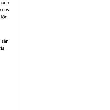
 hành
m này
 lớn.
c sản
đài,