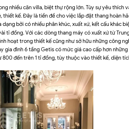
g nhiều căn villa, biệt thự rộng lớn. Tùy sự yêu thích v
thiết kế. Đây là tiền đề cho việc lắp đặt thang hoàn h
 dạng bởi có nhiều phân khúc, xuất xứ, kết cấu khác biệ
vài tỉ đồng. Với các dòng thang máy có xuất xứ từ Trun
linh hoạt trong thiết kế cũng như sở hữu những công n
 máy gia đình 6 tầng Getis có mức giá cao cấp hơn nhữn
00 đến trên 1 tỉ đồng, tùy thuộc vào thiết kế, diện tíc