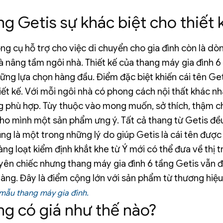
g Getis sự khác biệt cho thiết 
ng cụ hỗ trợ cho việc di chuyển cho gia đình còn là dò
à nâng tầm ngôi nhà.
Thiết kế của thang máy gia đình 6
ững lựa chọn hàng đầu. Điểm đặc biệt khiến cái tên Ge
hiết kế. Với mỗi ngôi nhà có phong cách nội thất khác n
g phù hợp. Tùy thuộc vào mong muốn, sở thích, thậm ch
cho mình một sản phẩm ưng ý.
Tất cả thang từ Getis đề
ng là một trong những lý do giúp Getis là cái tên được
ng loạt kiểm định khắt khe từ Ý mới có thể đưa về thị 
yên chiếc nhưng thang máy gia đình 6 tầng Getis vẫn 
hàng. Đây là điểm cộng lớn với sản phẩm từ thương hiệu
 mẫu thang máy gia đình.
ng có giá như thế nào?