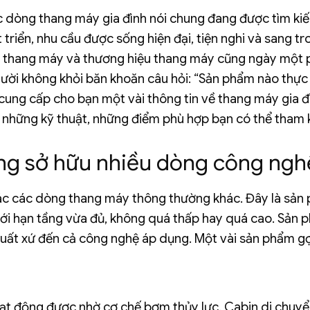
ác dòng thang máy gia đình nói chung đang được tìm ki
t triển, nhu cầu được sống hiện đại, tiện nghi và sang t
g thang máy và thương hiệu thang máy cũng ngày một 
gười không khỏi băn khoăn câu hỏi: “Sản phẩm nào thực
cung cấp cho bạn một vài thông tin về thang máy gia đ
, những kỹ thuật, những điểm phù hợp bạn có thể tham
ầng sở hữu nhiều dòng công ngh
ác các dòng thang máy thông thường khác. Đây là sản
giới hạn tầng vừa đủ, không quá thấp hay quá cao. Sản
uất xứ đến cả công nghệ áp dụng. Một vài sản phẩm gợ
ạt động được nhờ cơ chế bơm thủy lực. Cabin di chuy