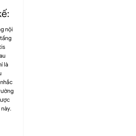
kế:
ng nội
 tầng
tis
hau
í là
u
 nhắc
trường
được
 này.