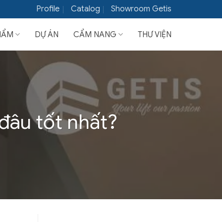
Profile
Catalog
Showroom Getis
HẨM
DỰ ÁN
CẨM NANG
THƯ VIỆN
đâu tốt nhất?