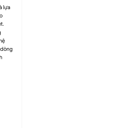
à lựa
ảo
t.
g
ghệ
g dòng
h