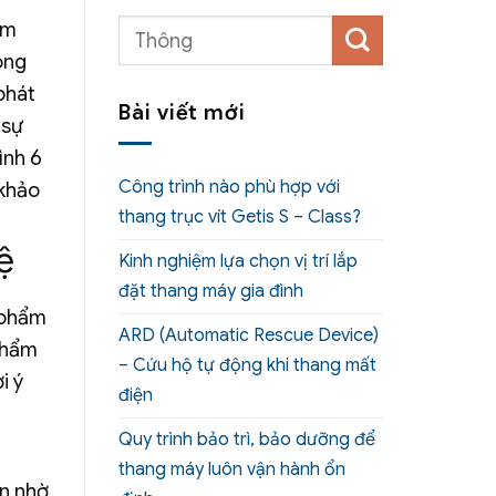
ếm
rong
phát
Bài viết mới
 sự
ình 6
Công trình nào phù hợp với
 khảo
thang trục vít Getis S – Class?
ệ
Kinh nghiệm lựa chọn vị trí lắp
đặt thang máy gia đình
 phẩm
ARD (Automatic Rescue Device)
 phẩm
– Cứu hộ tự động khi thang mất
i ý
điện
Quy trình bảo trì, bảo dưỡng để
thang máy luôn vận hành ổn
ển nhờ