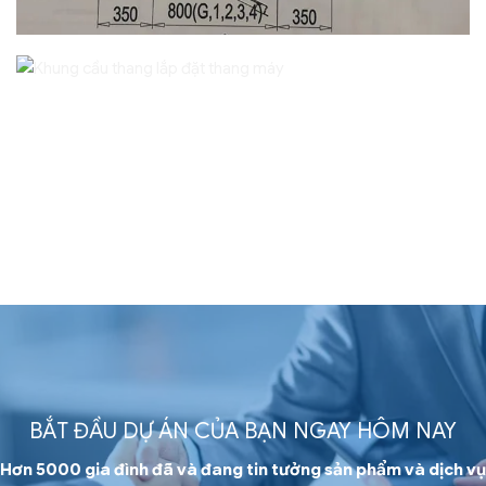
BẮT ĐẦU DỰ ÁN CỦA BẠN NGAY HÔM NAY
Hơn 5000 gia đình đã và đang tin tưởng sản phẩm và dịch vụ