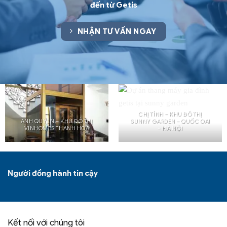
đến từ Getis
NHẬN TƯ VẤN NGAY
CHỊ TÍNH – KHU ĐÔ THỊ
ANH QUYỀN – KHU ĐÔ THỊ
SUNNY GARDEN – QUỐC OAI
VINHOMES THANH HÓA
– HÀ NỘI
Người đồng hành tin cậy
Kết nối với chúng tôi