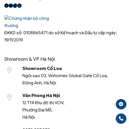
Facebook
Youtube
TikTok
Instagram
ĐKKD số: 0108865471 do sở Kế hoạch và Đầu tư cấp ngày:
19/11/2019
Showroom & VP Hà Nội
Showroom Cổ Loa
Ngôi sao 03, Vinhomes Global Gate Cổ Loa,
Đông Anh, Hà Nội
Văn Phòng Hà Nội
12 TT4 Khu đô thị VOV,
Phường Đại Mỗ,
Hà Nội