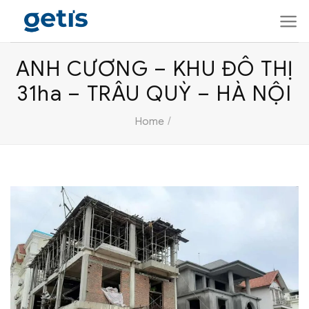
Skip
to
content
ANH CƯƠNG – KHU ĐÔ THỊ
31ha – TRÂU QUỲ – HÀ NỘI
/
Home