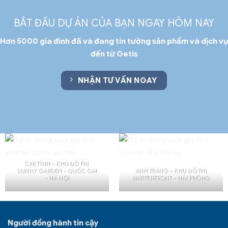
BẮT ĐẦU DỰ ÁN CỦA BẠN NGAY HÔM NAY
Hơn 5000 gia đình đã và đang tin tưởng sản phẩm và dịch vụ
đến từ Getis
NHẬN TƯ VẤN NGAY
CHỊ TÍNH – KHU ĐÔ THỊ
SUNNY GARDEN – QUỐC OAI
ANH TRÁNG – KHU ĐÔ THỊ
– HÀ NỘI
WARTERFRONT – HẢI PHÒNG
Người đồng hành tin cậy