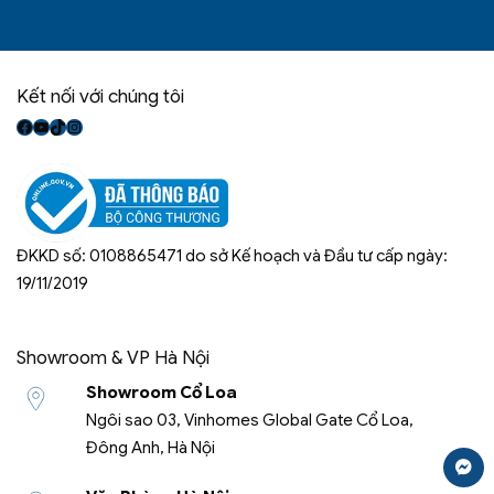
Kết nối với chúng tôi
Facebook
Youtube
TikTok
Instagram
ĐKKD số: 0108865471 do sở Kế hoạch và Đầu tư cấp ngày:
19/11/2019
Showroom & VP Hà Nội
Showroom Cổ Loa
Ngôi sao 03, Vinhomes Global Gate Cổ Loa,
Đông Anh, Hà Nội