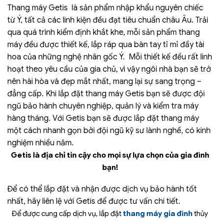
Thang máy Getis là sản phẩm nhập khẩu nguyên chiếc
từ Ý, tất cả các linh kiện đều đạt tiêu chuẩn châu Âu.
Trải
qua quá trình kiểm định khắt khe, mỗi sản phẩm thang
máy đều được thiết kế, lắp ráp qua bàn tay tỉ mỉ đầy tài
hoa của những nghệ nhân gốc Ý.
Mỗi thiết kế đều rất linh
hoạt theo yêu cầu của gia chủ, vì vậy ngôi nhà bạn sẽ trở
nên hài hòa và đẹp mắt nhất, mang lại sự sang trọng –
đẳng cấp.
Khi lắp đặt thang máy Getis bạn sẽ được đội
ngũ bảo hành chuyên nghiệp, quản lý và kiểm tra máy
hàng tháng. Với Getis bạn sẽ được lắp đặt thang máy
một cách nhanh gọn bởi đội ngũ kỹ sư lành nghề, có kinh
nghiệm nhiều năm.
Getis là địa chỉ tin cậy cho mọi sự lựa chọn của gia đình
bạn!
Để có thể lắp đặt và nhận được dịch vụ bảo hành tốt
nhất, hãy liên lệ với Getis để được tư vấn chi tiết.
Để được cung cấp dịch vụ,
lắp đặt
thang máy gia đình
thủy