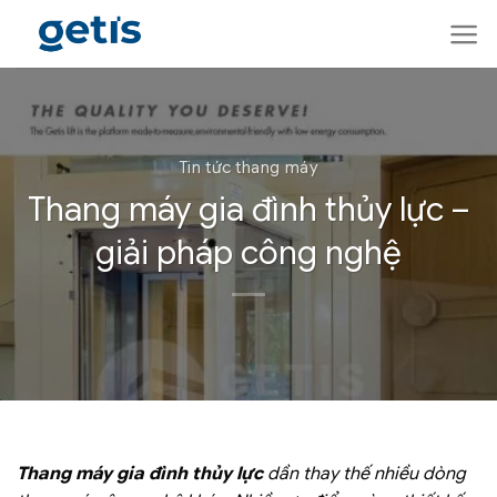
Skip
to
content
Tin tức thang máy
Thang máy gia đình thủy lực –
giải pháp công nghệ
Thang máy gia đình thủy lực
dần thay thế nhiều dòng