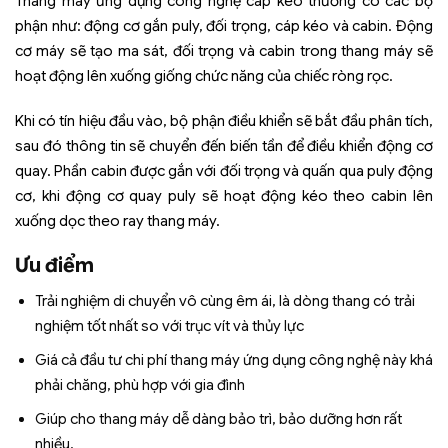
Thang máy ứng dụng công nghệ cáp kéo thường có các bộ
phận như: động cơ gắn puly, đối trọng, cáp kéo và cabin. Động
cơ máy sẽ tạo ma sát, đối trọng và cabin trong thang máy sẽ
hoạt động lên xuống giống chức năng của chiếc ròng rọc.
Khi có tín hiệu đầu vào, bộ phận điều khiển sẽ bắt đầu phân tích,
sau đó thông tin sẽ chuyển đến biến tần để điều khiển động cơ
quay. Phần cabin được gắn với đối trọng và quấn qua puly động
cơ, khi động cơ quay puly sẽ hoạt động kéo theo cabin lên
xuống dọc theo ray thang máy.
Ưu điểm
Trải nghiệm di chuyển vô cùng êm ái, là dòng thang có trải
nghiệm tốt nhất so với trục vít và thủy lực
Giá cả đầu tư chi phí thang máy ứng dụng công nghệ này khá
phải chăng, phù hợp với gia đình
Giúp cho thang máy dễ dàng bảo trì, bảo dưỡng hơn rất
nhiều.