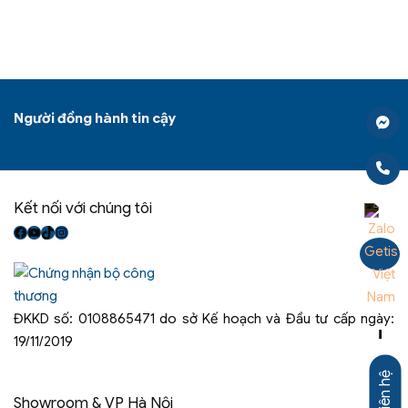
Người đồng hành tin cậy
Kết nối với chúng tôi
Facebook
Youtube
TikTok
Instagram
ĐKKD số: 0108865471 do sở Kế hoạch và Đầu tư cấp ngày:
-
19/11/2019
Liên hệ
Showroom & VP Hà Nội